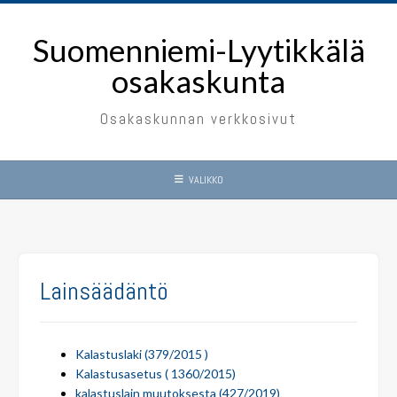
Skip
to
Suomenniemi-Lyytikkälä
content
osakaskunta
Osakaskunnan verkkosivut
VALIKKO
Lainsäädäntö
Kalastuslaki (379/2015 )
Kalastusasetus ( 1360/2015)
kalastuslain muutoksesta (427/2019)