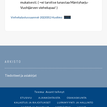
mukaisesti. ( =ei tarvitse lunastaa Mäntyharju-
Vuohijärven viehelupaa! )
Viehekalastussaannot-20220312-Kuolimo
Lataa
ARKISTO
Tiedotteet ja asiakirjat
Teema: Avant tehnyt
Kaira
ETUSIVU
AJANKOHTAISTA
OSAKASKUNTA
KALASTUS JA RAJOITUKSET
LUPAMYYNTI JA HALLINTO