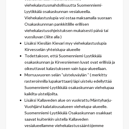
viehekalastusmahdollisuutta Suomenniemi-
Lyytikkälä osakaskunnan vesialueella.
Viehekalastuslupia voi ostaa maksamalla suoraan
Osakaskunnnan pankkitilille erillisen
viehekalastusohjeistuksen mukaisesti päivä tai
vuosiluvan ( liite alla )
Lisäksi Kiesilän Kievari myy viehekalastuslupia
Kirvesselän yhteislupa-alueelle
Todettakoon, että Suomenniemi-Lyytikkälä
osakaskunnan ja Kirvesniemen luvat ovat erillisiä ja
oikeuttavat kalastukseen vain lupa-alueellaan.
Morruuvuoren selän ”uisteluväylän ” ( merkitty
rasteroinnilla lupakarttaan) läpi uistelu edellyttää
Suomenniemi-Lyytikkälä osakaskunnan viehelupaa
kaikilta uistelijoilta.
Lisäksi Kallaveden alue on vuokrattu Mäntyharju-
Vuohijärvi kalatalousalueen viehelupa-alueelle.
Suomenniemi-Lyytikkälä Osakaskunnan osakkaat
saavat kuitenkin uistella Kallaveden
vesialueellamme viehekalastussääntöjemme