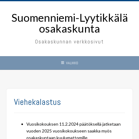
Skip
to
Suomenniemi-Lyytikkälä
content
osakaskunta
Osakaskunnan verkkosivut
VALIKKO
Viehekalastus
Vuosikokouksen 11.2.2024 päätöksellä jatketaan
vuoden 2025 vuosikokoukseen saakka myös
osakaskuntaan kuulumattomille