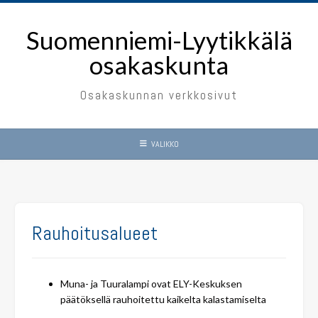
Skip
to
Suomenniemi-Lyytikkälä
content
osakaskunta
Osakaskunnan verkkosivut
VALIKKO
Rauhoitusalueet
Muna- ja Tuuralampi ovat ELY-Keskuksen
päätöksellä rauhoitettu kaikelta kalastamiselta