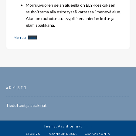
Morruuvuoren selän alueella on ELY-Keskuksen
rauhoittama alla esitetyssä kartassa ilmenevä alue.
Alue on rauhoitettu tyypillisenä nieriän kutu- ja
elämispaikkana.
Morruu
Lataa
ARKISTO
Tiedotteet ja asiakirjat
Teema: Avant tehnyt
Kaira
ETUSIVU
AJANKOHTAISTA
OSAKASKUNTA