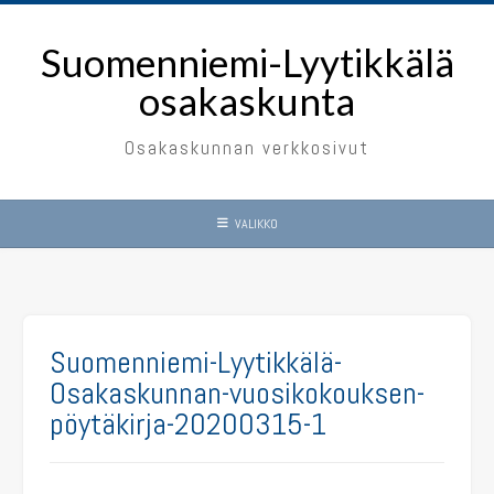
Skip
to
Suomenniemi-Lyytikkälä
content
osakaskunta
Osakaskunnan verkkosivut
VALIKKO
Suomenniemi-Lyytikkälä-
Osakaskunnan-vuosikokouksen-
pöytäkirja-20200315-1