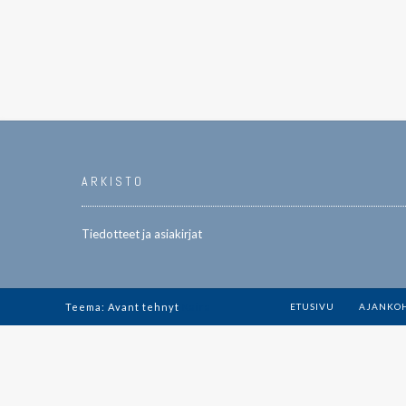
ARKISTO
Tiedotteet ja asiakirjat
Teema: Avant tehnyt
Kaira
ETUSIVU
AJANKOH