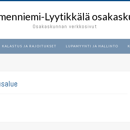
menniemi-Lyytikkälä osakask
Osakaskunnan verkkosivut
KALASTUS JA RAJOITUKSET
LUPAMYYNTI JA HALLINTO
K
usalue