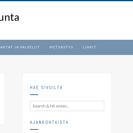
unta
ARTAT JA PALVELUT
METSÄSTYS
LINKIT
HAE SIVUILTA
AJANKOHTAISTA