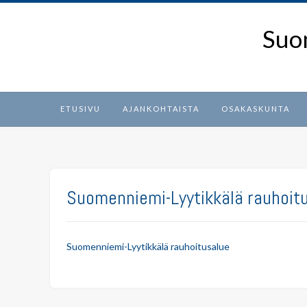
Skip
to
Suo
content
ETUSIVU
AJANKOHTAISTA
OSAKASKUNTA
Suomenniemi-Lyytikkälä rauhoit
Suomenniemi-Lyytikkälä rauhoitusalue