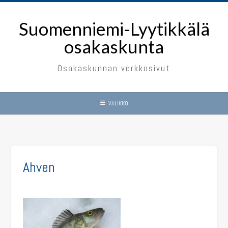
Skip
to
Suomenniemi-Lyytikkälä
content
osakaskunta
Osakaskunnan verkkosivut
VALIKKO
Ahven