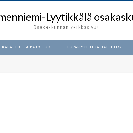
menniemi-Lyytikkälä osakask
Osakaskunnan verkkosivut
KALASTUS JA RAJOITUKSET
LUPAMYYNTI JA HALLINTO
K