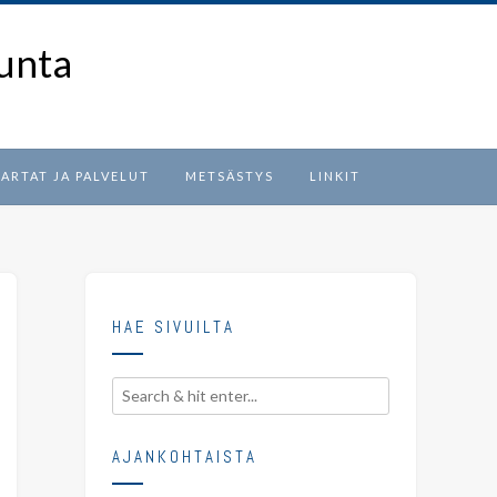
unta
ARTAT JA PALVELUT
METSÄSTYS
LINKIT
HAE SIVUILTA
AJANKOHTAISTA