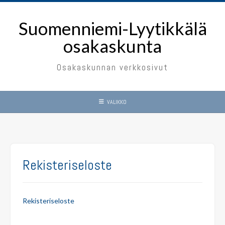
Skip
to
Suomenniemi-Lyytikkälä
content
osakaskunta
Osakaskunnan verkkosivut
VALIKKO
Rekisteriseloste
Rekisteriseloste