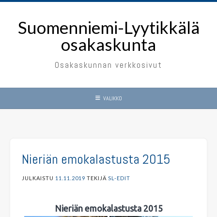
Skip
to
Suomenniemi-Lyytikkälä
content
osakaskunta
Osakaskunnan verkkosivut
VALIKKO
Nieriän emokalastusta 2015
JULKAISTU
11.11.2019
TEKIJÄ
SL-EDIT
Nieriän emokalastusta 2015