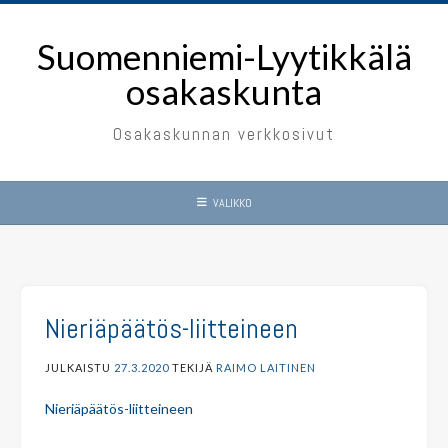
Skip
to
Suomenniemi-Lyytikkälä
content
osakaskunta
Osakaskunnan verkkosivut
VALIKKO
Nieriäpäätös-liitteineen
JULKAISTU
27.3.2020
TEKIJÄ
RAIMO LAITINEN
Nieriäpäätös-liitteineen